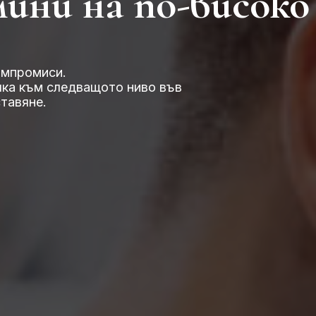
ини на по-високо
омпромиси.
чка към следващото ниво във
ставяне.