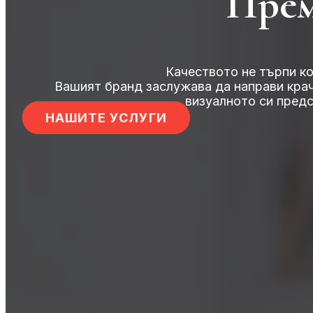
Прем
Качеството не търпи к
Вашият бранд заслужава да направи кра
визуалното си пред
НАШИТЕ УСЛУГИ