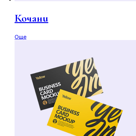
Кочани
Още